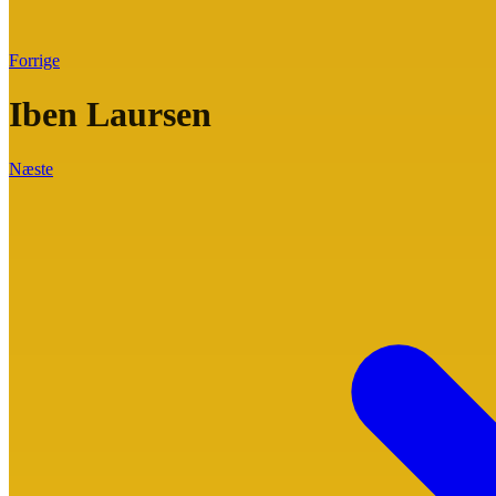
Forrige
Iben Laursen
Næste