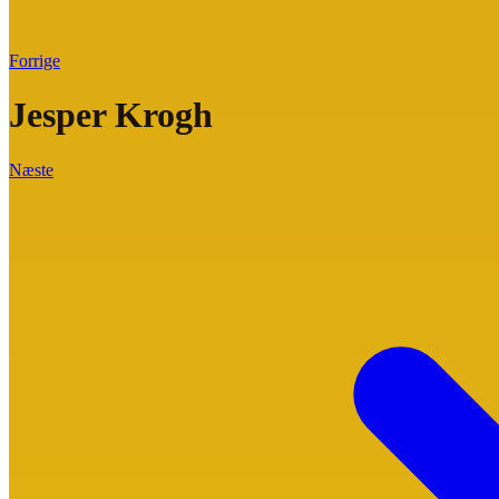
Forrige
Jesper Krogh
Næste