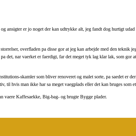
g ansigter er jo noget der kan udtrykke alt, jeg fandt dog hurtigt udad 
e storrelser, overfladen pa disse gor at jeg kan arbejde med den teknik je
pa det, nar vaerket er faerdigt, far det meget tyk lag klar lak, som gor
stitutions-skamler som bliver renoveret og malet sorte, pa saedet er de
iv, til hvis man ikke har sa meget vaegplads eller det kan bruges som et
 kan vaere Kaffesaekke, Big-bag- og brugte Bygge plader.