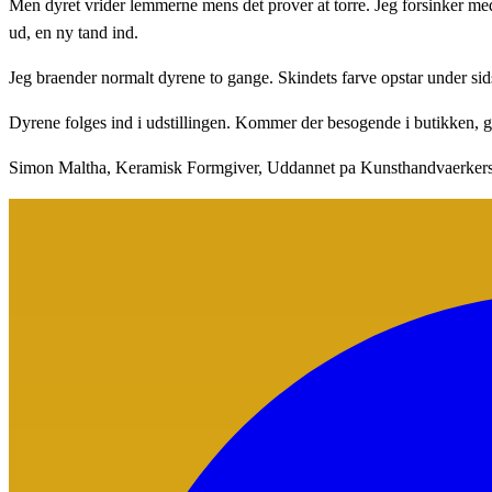
Men dyret vrider lemmerne mens det prover at torre. Jeg forsinker med 
ud, en ny tand ind.
Jeg braender normalt dyrene to gange. Skindets farve opstar under sid
Dyrene folges ind i udstillingen. Kommer der besogende i butikken, gar
Simon Maltha, Keramisk Formgiver, Uddannet pa Kunsthandvaerkers