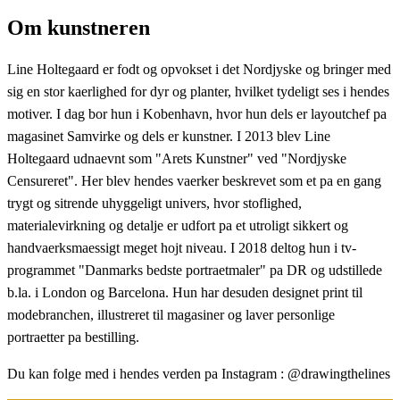
Om kunstneren
Line Holtegaard er fodt og opvokset i det Nordjyske og bringer med
sig en stor kaerlighed for dyr og planter, hvilket tydeligt ses i hendes
motiver. I dag bor hun i Kobenhavn, hvor hun dels er layoutchef pa
magasinet Samvirke og dels er kunstner. I 2013 blev Line
Holtegaard udnaevnt som "Arets Kunstner" ved "Nordjyske
Censureret". Her blev hendes vaerker beskrevet som et pa en gang
trygt og sitrende uhyggeligt univers, hvor stoflighed,
materialevirkning og detalje er udfort pa et utroligt sikkert og
handvaerksmaessigt meget hojt niveau. I 2018 deltog hun i tv-
programmet "Danmarks bedste portraetmaler" pa DR og udstillede
b.la. i London og Barcelona. Hun har desuden designet print til
modebranchen, illustreret til magasiner og laver personlige
portraetter pa bestilling.
Du kan folge med i hendes verden pa Instagram : @drawingthelines